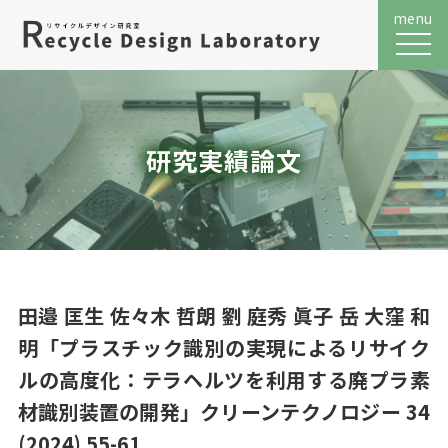
menu
メニュ
研究実績論文
田邉 匡生 佐々木 哲朗 劉 庭秀 眞子 岳 大窪 和
明「プラスチック識別の実現によるリサイク
ルの高度化：テラヘルツを利用する廃プラ素
材識別装置の開発」クリーンテクノロジー 34
(2024) 55-61.