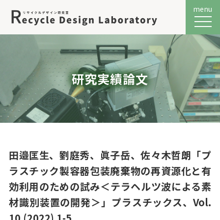
menu
メニュ
研究実績論文
田邉匡生、劉庭秀、眞子岳、佐々木哲朗「プ
ラスチック製容器包装廃棄物の再資源化と有
効利用のための試み＜テラヘルツ波による素
材識別装置の開発＞」プラスチックス、Vol.
10 (2022) 1-5.