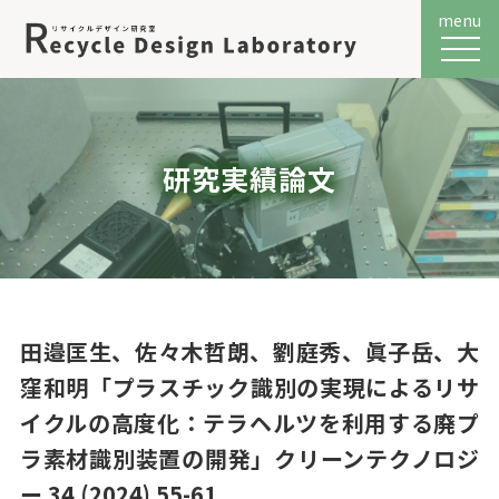
menu
メニュ
研究実績論文
田邉匡生、佐々木哲朗、劉庭秀、眞子岳、大
窪和明「プラスチック識別の実現によるリサ
イクルの高度化：テラヘルツを利用する廃プ
ラ素材識別装置の開発」クリーンテクノロジ
ー 34 (2024) 55-61.